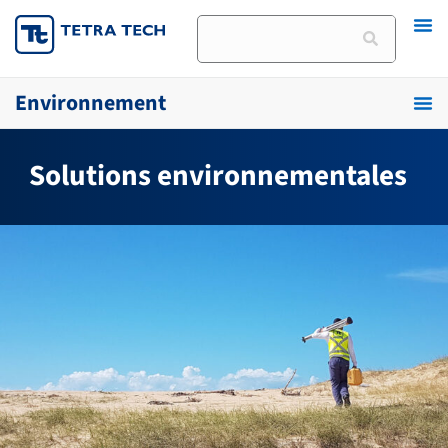
Skip
Rechercher
to
content
Environnement
Solutions environnementales