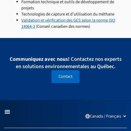
Formation technique et outils de développement de
projets
Technologies de capture et d’utilisation du méthane
Validation et vérification des GES selon la norme ISO
14064-3
(Conseil canadien des normes)
Communiquez avec nous!
Contactez nos experts
en solutions environnementales au Québec.
Contact
Canada / Français
Open