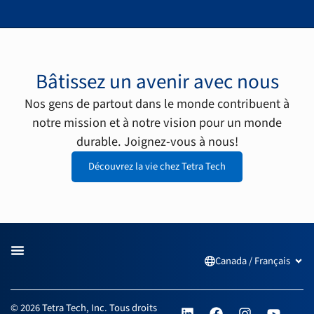
Bâtissez un avenir avec nous
Nos gens de partout dans le monde contribuent à
notre mission et à notre vision pour un monde
durable. Joignez-vous à nous!
Découvrez la vie chez Tetra Tech
Canada / Français
Open
L
F
I
Y
© 2026 Tetra Tech, Inc. Tous droits