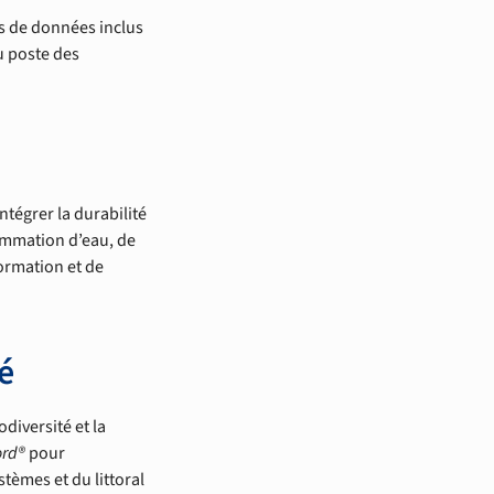
es de données inclus
u poste des
tégrer la durabilité
sommation d’eau, de
formation et de
é
odiversité et la
ord®
pour
tèmes et du littoral